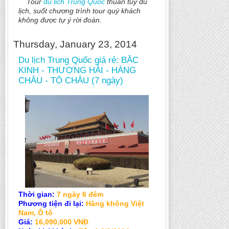
Tour
du lich Trung Quoc
thuần túy du
lịch, suốt chương trình tour quý khách
không được tự ý rời đoàn.
Thursday, January 23, 2014
Du lịch Trung Quốc giá rẻ: BẮC
KINH - THƯỢNG HẢI - HÀNG
CHÂU - TÔ CHÂU (7 ngày)
Thời gian:
7 ngày 6 đêm
Phương tiện đi lại:
Hàng không Việt
Nam, Ô tô
Giá:
16,090,000 VNĐ