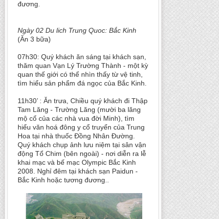
đương.
Ngày 02 Du lich Trung Quoc: Bắc Kinh
(Ăn 3 bữa)
07h30: Quý khách ăn sáng tại khách sạn,
thăm quan Vạn Lý Trường Thành - một kỳ
quan thế giới có thể nhìn thấy từ vệ tinh,
tìm hiểu sản phẩm đá ngọc của Bắc Kinh.
11h30’ : Ăn trưa, Chiều quý khách đi Thập
Tam Lăng - Trường Lăng (mười ba lăng
mộ cổ của các nhà vua đời Minh), tìm
hiểu văn hoá đông y cổ truyển của Trung
Hoa tại nhà thuốc Đồng Nhân Đường.
Quý khách chụp ảnh lưu niệm tại sân vận
động Tổ Chim (bên ngoài) - nơi diễn ra lễ
khai mạc và bế mạc Olympic Bắc Kinh
2008. Nghỉ đêm tại khách sạn Paidun -
Bắc Kinh hoặc tương đương..