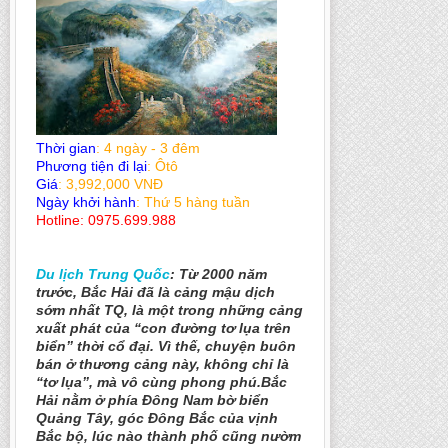
Thời gian
: 4 ngày - 3 đêm
Phương tiện đi lại
: Ôtô
Giá
: 3,992,000 VNĐ
Ngày khởi hành
: Thứ 5 hàng tuần
Hotline: 0975.699.988
Du lịch Trung Quốc
: Từ 2000 năm
trước, Bắc Hải đã là cảng mậu dịch
sớm nhất TQ, là một trong những cảng
xuất phát của “con đường tơ lụa trên
biển” thời cổ đại. Vì thế, chuyện buôn
bán ở thương cảng này, không chỉ là
“tơ lụa”, mà vô cùng phong phú.Bắc
Hải nằm ở phía Đông Nam bờ biển
Quảng Tây, góc Đông Bắc của vịnh
Bắc bộ, lúc nào thành phố cũng nườm