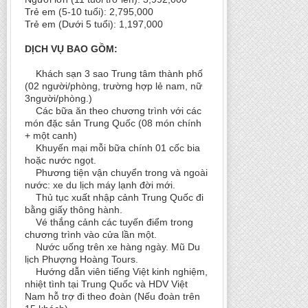
Trẻ em (5-10 tuổi): 2,795,000
Trẻ em (Dưới 5 tuổi): 1,197,000
DỊCH VỤ BAO GỒM:
Khách sạn 3 sao Trung tâm thành phố
(02 ng­­ười/phòng, trường hợp lẻ nam, nữ
3ng­­ười/phòng.)
Các bữa ăn theo ch­ư­ơng trình với các
món đặc sản Trung Quốc (08 món chính
+ một canh)
Khuyến mại mỗi bữa chính 01 cốc bia
hoặc nước ngọt.
Ph­­­ương tiện vận chuyển trong và ngoài
nước: xe du lịch máy lạnh đời mới.
Thủ tục xuất nhập cảnh Trung Quốc đi
bằng giấy thông hành.
Vé thắng cảnh các tuyến điểm trong
chương trình vào cửa lần một.
Nước uống trên xe hàng ngày. Mũ Du
lịch Phượng Hoàng Tours.
H­­­ướng dẫn viên tiếng Việt kinh nghiệm,
nhiệt tình tại Trung Quốc và HDV Việt
Nam hỗ trợ đi theo đoàn (Nếu đoàn trên