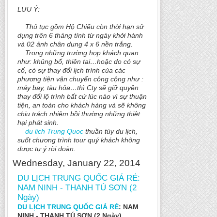
LƯU Ý:
Thủ tục gồm Hộ Chiếu còn thời hạn sử
dụng trên 6 tháng tính từ ngày khởi hành
và 02 ảnh chân dung 4 x 6 nền trắng.
Trong những trường hợp khách quan
như: khủng bố, thiên tai…hoặc do có sự
cố, có sự thay đổi lịch trình của các
phương tiện vận chuyển công cộng như :
máy bay, tàu hỏa…thì Cty sẽ giữ quyền
thay đổi lộ trình bất cứ lúc nào vì sự thuận
tiện, an toàn cho khách hàng và sẽ không
chịu trách nhiệm bồi thường những thiệt
hại phát sinh.
du lich Trung Quoc
thuần túy du lịch,
suốt chương trình tour quý khách không
được tự ý rời đoàn.
Wednesday, January 22, 2014
DU LỊCH TRUNG QUỐC GIÁ RẺ:
NAM NINH - THANH TÚ SƠN (2
Ngày)
DU LỊCH TRUNG QUỐC GIÁ RẺ
: NAM
NINH - THANH TÚ SƠN (2 Ngày)