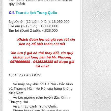
quý khách.
Giá
Tour du lịch Trung Quốc
Người lớn (12 tuổi trở lên): 16,090,000
Trẻ em (2-12 tuổi) : 12,068,000
Em bé (Dưới 2 tuổi): 4,828,000
Khách đoàn lớn có giá cực tốt xin
liên hệ để biết thêm chi tiết
Xin lưu ý giá có thể thay đổi, xin quý
khách vui lòng liên hệ Mr. Phương
0975699988 - 0435335388 để được giá
tốt nhất
DỊCH VỤ BAO GỒM:
Vé máy bay khứ hồi Hà Nội - Bắc Kinh
và Thượng Hải - Hà Nội của hàng không
Việt Nam.
Vé tàu giường nằm tuyến Bắc Kinh -
Thượng Hải.
Visa nhập cảnh Trung Quốc.
Phòng khách sạn 3** trung tâm theo