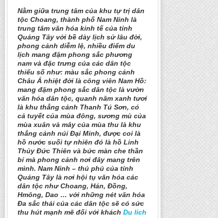
Nằm giữa trung tâm của khu tự trị dân
tộc Choang, thành phố Nam Ninh là
trung tâm văn hóa kinh tế của tỉnh
Quảng Tây với bề dày lịch sử lâu đời,
phong cảnh diễm lệ, nhiều điểm du
lịch mang đậm phong sắc phương
nam và đặc trưng của các dân tộc
thiểu số như: màu sắc phong cảnh
Châu Á nhiệt đới là công viên Nam Hồ:
mang đậm phong sắc dân tộc là vườn
văn hóa dân tộc, quanh năm xanh tươi
là khu thẳng cảnh Thanh Tú Sơn, có
cả tuyết của mùa đông, sương mù của
mùa xuân và mây của mùa thu là khu
thắng cảnh núi Đại Minh, được coi là
hồ nước suối tự nhiên đó là hồ Linh
Thủy Đức Thiên và bức màn che thần
bí mà phong cảnh nơi đây mang trên
mình. Nam Ninh – thủ phủ của tỉnh
Quảng Tây là nơi hội tụ văn hóa các
dân tộc như Choang, Hán, Đồng,
Hmông, Dao … với những nét văn hóa
Đa sắc thái của các dân tộc sẽ có sức
thu hút mạnh mẽ đối với khách
Du lich