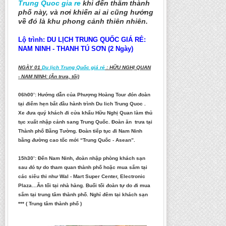
Trung Quoc gia re
khi đến thăm thành
phố này, và nơi khiến ai ai cũng hướng
về đó là khu phong cảnh thiên nhiên.
Lộ trình: DU LỊCH TRUNG QUỐC GIÁ RẺ:
NAM NINH - THANH TÚ SƠN (2 Ngày)
NGÀY 01
Du lịch Trung Quốc giá rẻ
: HỮU NGHỊ QUAN
- NAM NINH: (Ăn trưa, tối)
06h00’: Hướng dẫn của Phượng Hoàng Tour đón đoàn
tại điểm hẹn bắt đầu hành trình Du lich Trung Quoc .
Xe đưa quý khách đi cửa khẩu Hữu Nghị Quan làm thủ
tục xuất nhập cảnh sang Trung Quốc. Đoàn ăn trưa tại
Thành phố Bằng Tường. Đoàn tiếp tục đi Nam Ninh
bằng đường cao tốc mới “Trung Quốc - Asean”.
15h30’: Đến Nam Ninh, đoàn nhập phòng khách sạn
sau đó tự do tham quan thành phố hoặc mua sắm tại
các siêu thi như Wal - Mart Super Center, Electronic
Plaza…Ăn tối tại nhà hàng. Buổi tối đoàn tự do đi mua
sắm tại trung tâm thành phố. Nghỉ đêm tại khách sạn
*** ( Trung tâm thành phố )