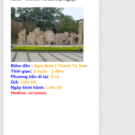
Điểm đến
:
Nam Ninh | Thanh Tú Sơ
n
Thời gian
:
2 ngày - 1 đêm
Phương tiện đi lại
:
Ô tô
Giá
:
Liên hệ
Ngày khởi hành
:
Liên hệ
Hotline:
0975699988