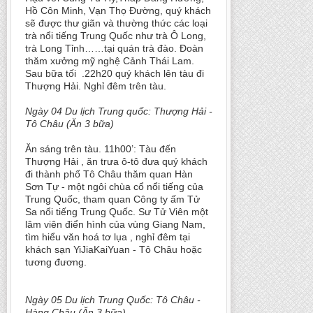
Hồ Côn Minh, Vạn Thọ Đường, quý khách
sẽ được thư giãn và thường thức các loại
trà nổi tiếng Trung Quốc như trà Ô Long,
trà Long Tỉnh……tại quán trà đào. Đoàn
thăm xưởng mỹ nghệ Cảnh Thái Lam.
Sau bữa tối .22h20 quý khách lên tàu đi
Thượng Hải. Nghỉ đêm trên tàu.
Ngày 04 Du lịch Trung quốc: Thượng Hải -
Tô Châu (Ăn 3 bữa)
Ăn sáng trên tàu. 11h00’: Tàu đến
Thượng Hải , ăn trưa ô-tô đưa quý khách
đi thành phố Tô Châu thăm quan Hàn
Sơn Tự - một ngôi chùa cổ nổi tiếng của
Trung Quốc, tham quan Công ty ấm Tử
Sa nổi tiếng Trung Quốc. Sư Tử Viên một
lâm viên điển hình của vùng Giang Nam,
tìm hiểu văn hoá tơ lụa , nghỉ đêm tại
khách sạn YiJiaKaiYuan - Tô Châu hoặc
tương đương.
Ngày 05 Du lịch Trung Quốc: Tô Châu -
Hàng Châu (Ăn 3 bữa)