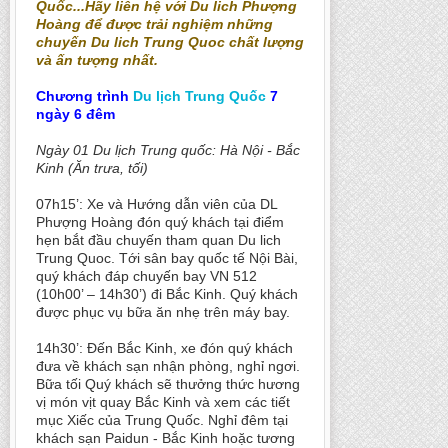
Quốc...Hãy liên hệ với Du lich Phượng
Hoàng để được trải nghiệm những
chuyến Du lich Trung Quoc chất lượng
và ấn tượng nhất.
Chương trình
Du lịch Trung Quốc
7
ngày 6 đêm
Ngày 01 Du lịch Trung quốc: Hà Nội - Bắc
Kinh (Ăn trưa, tối)
07h15’: Xe và Hướng dẫn viên của DL
Phượng Hoàng đón quý khách tại điểm
hẹn bắt đầu chuyến tham quan Du lich
Trung Quoc. Tới sân bay quốc tế Nội Bài,
quý khách đáp chuyến bay VN 512
(10h00’ – 14h30’) đi Bắc Kinh. Quý khách
được phục vụ bữa ăn nhẹ trên máy bay.
14h30’: Đến Bắc Kinh, xe đón quý khách
đưa về khách sạn nhận phòng, nghỉ ngơi.
Bữa tối Quý khách sẽ thưởng thức hương
vị món vịt quay Bắc Kinh và xem các tiết
mục Xiếc của Trung Quốc. Nghỉ đêm tại
khách sạn Paidun - Bắc Kinh hoặc tương