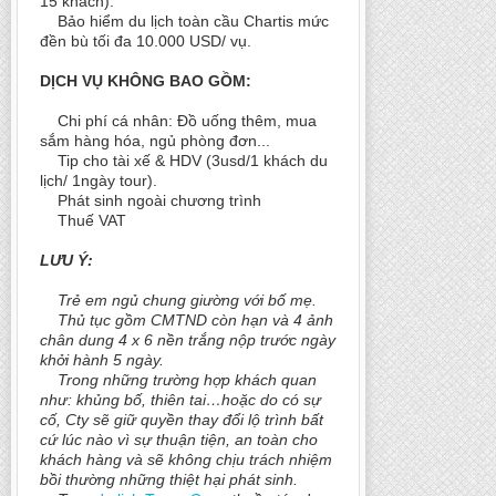
15 khách).
Bảo hiểm du lịch toàn cầu Chartis mức
đền bù tối đa 10.000 USD/ vụ.
DỊCH VỤ KHÔNG BAO GỒM:
Chi phí cá nhân: Đồ uống thêm, mua
sắm hàng hóa, ngủ phòng đơn...
Tip cho tài xế & HDV (3usd/1 khách du
lịch/ 1ngày tour).
Phát sinh ngoài chương trình
Thuế VAT
LƯU Ý:
Trẻ em ngủ chung giường với bố mẹ.
Thủ tục gồm CMTND còn hạn và 4 ảnh
chân dung 4 x 6 nền trắng nộp trước ngày
khởi hành 5 ngày.
Trong những trường hợp khách quan
như: khủng bố, thiên tai…hoặc do có sự
cố, Cty sẽ giữ quyền thay đổi lộ trình bất
cứ lúc nào vì sự thuận tiện, an toàn cho
khách hàng và sẽ không chịu trách nhiệm
bồi thường những thiệt hại phát sinh.