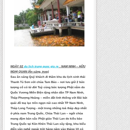
NGÀY 02
du lich trung quoc gia re
: NAM NINH – HỮU
NGHỊ QUAN (Ăn sáng, trưa)
Sau ăn sáng Quý khách đi thăm khu du lịch sinh thái
Thanh Tú Sơn với chùa Tam Bảo – nơi lưu giữ 2 bức
tượng cổ có từ đời Tuỳ cùng bức tượng Phật nằm do
Quốc Vương Miến Điện tặng nhân dân TP Nam Ninh,
Tháp Phượng Hoàng – miền đất linh thiêng với Đài bát
quái đồ toạ lạc trên ngọn núi cao nhất TP Nam Ninh,
Tháp Long Tượng - một trong những toà tháp đẹp nhất
ở phía nam Trung Quốc, Chùa Thái Lan – ngôi chùa
mang đậm bản sắc Phật giáo Thái Lan do kiều bào
Trung Quốc tại Kòn Khèn Thái Lan xây tặng, khu biểu
diễn văn nghệ ngoài trời hàng năm vào tháng 10 có