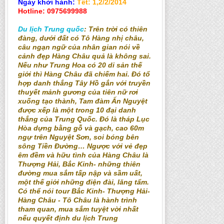
Ngày khởi hành:
Tết: 1,2/2/2014
Hotline: 0975699988
Du lịch Trung quốc
: Trên trời có thiên
đàng, dưới đất có Tô Hàng nhị châu,
câu ngạn ngữ của nhân gian nói về
cảnh đẹp Hàng Châu quả là không sai.
Nếu như Trung Hoa có 20 di sản thế
giới thì Hàng Châu đã chiếm hai. Đó tổ
hợp danh thắng Tây Hồ gắn với truyền
thuyết mảnh gương của tiên nữ rơi
xuống tạo thành, Tam đàm Ấn Nguyệt
được xếp là một trong 10 đại danh
thắng của Trung Quốc. Đó là tháp Lục
Hòa dựng bằng gỗ và gạch, cao 60m
ngự trên Nguyệt Sơn, soi bóng bên
sông Tiền Đường… Ngược với vẻ đẹp
êm đềm và hữu tình của Hàng Châu là
Thượng Hải, Bắc Kinh- những thiên
đường mua sắm tấp nập và sầm uất,
một thế giới những điện đài, lăng tẩm.
Có thể nói tour Bắc Kinh- Thượng Hải-
Hàng Châu - Tô Châu là hành trình
tham quan, mua sắm tuyệt vời nhất
nếu quyết định du lịch Trung