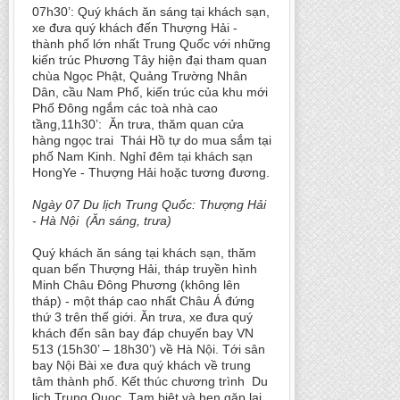
07h30’: Quý khách ăn sáng tại khách sạn,
xe đưa quý khách đến Thượng Hải -
thành phố lớn nhất Trung Quốc với những
kiến trúc Phương Tây hiện đại tham quan
chùa Ngọc Phật, Quảng Trường Nhân
Dân, cầu Nam Phố, kiến trúc của khu mới
Phố Đông ngắm các toà nhà cao
tầng,11h30’: Ăn trưa, thăm quan cửa
hàng ngọc trai Thái Hồ tự do mua sắm tại
phố Nam Kinh. Nghỉ đêm tại khách sạn
HongYe - Thượng Hải hoặc tương đương.
Ngày 07 Du lịch Trung Quốc: Thượng Hải
- Hà Nội (Ăn sáng, trưa)
Quý khách ăn sáng tại khách sạn, thăm
quan bến Thượng Hải, tháp truyền hình
Minh Châu Đông Phương (không lên
tháp) - một tháp cao nhất Châu Á đứng
thứ 3 trên thế giới. Ăn trưa, xe đưa quý
khách đến sân bay đáp chuyến bay VN
513 (15h30’ – 18h30’) về Hà Nội. Tới sân
bay Nội Bài xe đưa quý khách về trung
tâm thành phố. Kết thúc chương trình Du
lich Trung Quoc. Tạm biệt và hẹn gặp lại