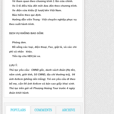
Vé tham quan theo ch­ương trình 1 lần cửa chính.
Xe ô tô điều hòa đời mới đư­a đón theo chương trình.
Xe điện cửa khẩu (2 lượt) bên Việt Nam.
Bảo hiểm theo qui định.
H­ướng dẫn viên Trung - Việt chuyên nghiệp phục vụ
theo suốt hành trình.
DỊCH VỤ KHÔNG BAO GỒM:
Phòng đơn.
Đồ uống các loại, điện thoại, Fax, giặt là, và các chi
phí cá nhân khác.
Tiền tip cho HDV,lái xe.
LƯU Ý:
Thủ tục yêu cầu: CMND gốc, danh sách đoàn (Họ tên,
năm sinh, giới tính, Số CMND, địa chỉ thường trú), 04
ảnh 4x6cm (phông nền trắng). Trẻ em yêu cầu đi theo
bố mẹ, cần 04 ảnh 4x6cm và bản sao giấy khai sinh.
Thủ tục trên gửi về Phượng Hoàng Tour tr­ước 4 ngày
đoàn khởi hành.
POPULARS
COMMENTS
ARCHIVE