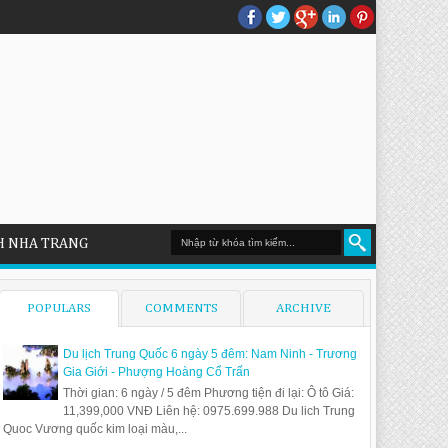
H NHA TRANG
POPULARS
COMMENTS
ARCHIVE
Du lịch Trung Quốc 6 ngày 5 đêm: Nam Ninh - Trương
Gia Giới - Phượng Hoàng Cổ Trấn
Thời gian: 6 ngày / 5 đêm Phương tiện đi lại: Ô tô Giá:
11,399,000 VNĐ Liên hệ: 0975.699.988 Du lich Trung
Quoc Vương quốc kim loại màu,...