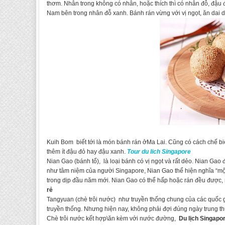
thơm. Nhân trong không có nhân, hoặc thích thì có nhân đỗ, đậu 
Nam bên trong nhân đỗ xanh. Bánh rán vừng với vị ngọt, ăn dai da
Kuih Bom biết tới là món bánh rán ởMa Lai. Cũng có cách chế 
thêm ít đậu đỏ hay đậu xanh.
Tour du lich Singapore
Nian Gao (bánh tổ), là loại bánh có vị ngọt và rất dẻo. Nian Gao
như tâm niệm của người Singapore, Nian Gao thể hiện nghĩa “một
trong dịp đầu năm mới. Nian Gao có thể hấp hoặc rán đều được,
rẻ
Tangyuan (chè trôi nước) như truyền thống chung của các quốc g
truyền thống. Nhưng hiện nay, không phải đợi đúng ngày trung t
Chè trôi nước kết hợp\ăn kèm với nước đường,
Du lịch Singapor