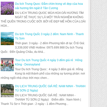
Du lich Trung Quoc: Đắm chìm trong vẻ đẹp của hoa
oải hương tím ngát ở Tân Cương
DU LICH TRUNG QUOC MÙA HOA OẢI HƯƠNG TÍM
NGÁT SẼ THỰC SỰ LÀ MỘT TRẢI NGHIỆM KHÔNG
THỂ QUÊN TRONG CUỘC ĐỜI. BỞI VẺ ĐẸP MÊ HỒN CỦA LOÀI
HOA...
Du lịch Trung Quốc 3 ngày 2 đêm: Nam Ninh - Thanh
Tú Sơn
Thời gian: 3 ngày - 2 đêm Phương tiện đi lại: Ô tô Giá:
3,339,000 VNĐ Hotline: 0975.699.988 Du lịch Trung
Quốc : Đến Quảng Châu, du khá...
Tour Du lịch Trung Quốc 4 ngày 3 đêm giá rẻ : Hông
Kông - Desnayland
Tour Du lich Trung Quoc : 4 ngày 3 đêm giá rẻ. Hồng
Kong là một thành phố của những sự tương phản: nơi
những ngôi nhà chọc trời mọc chen...
DU LỊCH TRUNG QUỐC GIÁ RẺ: NAM NINH - THANH
TÚ SƠN (2 Ngày)
DU LỊCH TRUNG QUỐC GIÁ RẺ : NAM NINH -
THANH TÚ SƠN (2 Ngày) Điểm đến : Nam Ninh |
Thanh Tú Sơ n Thời gian : 2 ngày - 1 đêm Phương...