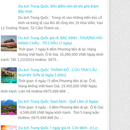
Du lịch Trung Quốc: Bốn điểm nên tới khi ghé thăm
Bắc Kinh
Du lịch Trung Quốc : Trong vô vàn những kiến trúc cổ
kính và tráng lệ của thủ đô rộng lớn, Di Hòa Viên, Vạn
Lý Trường Thành, Tử Cấm Thành và...
Du lịch Trung Quốc giá rẻ: BẮC KINH - THƯỢNG HẢI -
HÀNG CHÂU - TÔ CHÂU (7 ngày)
Thời gian: 7 ngày 6 đêm Phương tiện đi lại: Hàng
không Việt Nam, Ô tô Giá: 16,090,000 VNĐ Ngày khởi
hành: Tết: 1,2/2/2014 Hotline: 0975...
Du lịch Trung Quốc: THÀNH ĐÔ - CỬU TRẠI CÂU -
NGA MY SƠN (6 Ngày 5 Đêm)
Thời gian: 6 ngày / 5 đêm Phương tiện đi lại: Ô tô,
Hàng không Việt Nam Giá: 15,455,000 VNĐ Ngày
khởi hành: Liên hệ Hotline:0975.699.988 ...
Du lịch Trung Quốc: Nam Ninh - Quế Lâm (4 Ngày)
Thời gian: 4 ngày - 3 đêm Phương tiện đi lại: Ô tô Giá:
4,599,000 VNĐ Ngày khởi hành: Thứ 5 hàng tuần
Hotline: 0975.699.988 Du ...
Du lịch Trung Quốc 7 ngày giá rẻ: Côn Minh - A Lư -