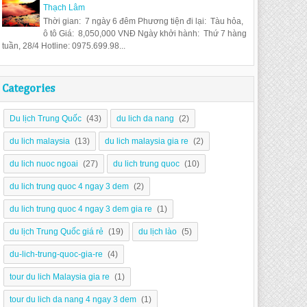
Thạch Lâm
Thời gian: 7 ngày 6 đêm Phương tiện đi lại: Tàu hỏa,
ô tô Giá: 8,050,000 VNĐ Ngày khởi hành: Thứ 7 hàng
tuần, 28/4 Hotline: 0975.699.98...
Categories
Du lịch Trung Quốc
(43)
du lich da nang
(2)
du lich malaysia
(13)
du lich malaysia gia re
(2)
du lich nuoc ngoai
(27)
du lich trung quoc
(10)
du lich trung quoc 4 ngay 3 dem
(2)
du lich trung quoc 4 ngay 3 dem gia re
(1)
du lịch Trung Quốc giá rẻ
(19)
du lịch lào
(5)
du-lich-trung-quoc-gia-re
(4)
tour du lich Malaysia gia re
(1)
tour du lich da nang 4 ngay 3 dem
(1)