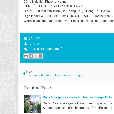
Công ty du lịch Phượng Hoàng
LIÊN HỆ ĐẶT TOUR DU LỊCH SINGAPORE
Địa chỉ: 118 Mai Anh Tuấn (Hồ Hoàng Cầu) - Đống Đa - Hà Nội
Điện thoại: 04 35335388 - Fax: (+84)4 35335386 - Hotline: 097
Website: dulichphuonghoang.vn - Email: Info@dulichphuonghoa
3:12 AM
Unknown
Du lịch singapore giá rẻ
Next
Tour du lịch Trung Quốc giá rẻ trọn gói
Related Posts
Du lịch Singapore giá rẻ tìm hiểu về Sungei Buloh
Du lịch Singapore giá rẻ tham quan rừng ngập mặ
Sungei Buloh,khu bảo tồn lớn thu hút nhiều khá
[..]