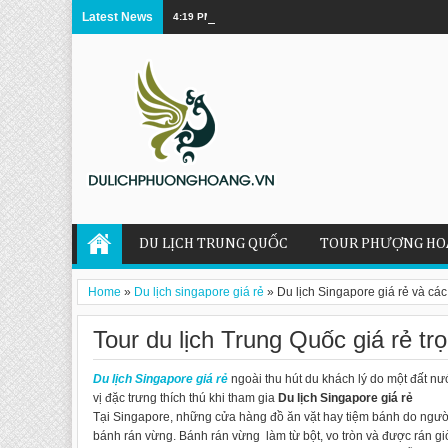
Latest News
4:19 PM
Những món ăn truyền thống làm say lòng thực
DU LỊCH TRUNG QUỐC
TOUR PHƯỢNG HO
Home
»
Du lịch singapore giá rẻ
»
Du lịch Singapore giá rẻ và các
Tour du lịch Trung Quốc giá rẻ trọ
Du lịch Singapore giá rẻ
ngoài thu hút du khách lý do một đất n
vị đặc trưng thích thú khi tham gia
Du lịch Singapore giá rẻ
Tại Singapore, những cửa hàng đồ ăn vặt hay tiệm bánh do ngư
bánh rán vừng. Bánh rán vừng làm từ bột, vo tròn và được rán giò