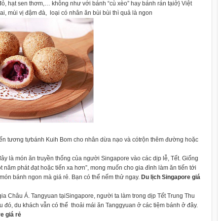
đỏ, hạt sen thơm,… không như với bánh “cù xèo” hay bánh rán tạiở} Việt
i, mùi vị đậm đà, loại có nhân ăn bùi bùi thì quả là ngon
biến tương tựbánh Kuih Bom cho nhân dừa nạo và cótrộn thêm đường hoặc
 đây là món ăn truyền thống của người Singapore vào các dịp lễ, Tết. Giống
 năm phát đạt hoặc tiến xa hơn”, mong muốn cho gia đình làm ăn tiến tới
 món bánh ngon mà giá rẻ. Bạn có thể nếm thử ngay.
Du lịch Singapore giá
ia Châu Á. Tangyuan tạiSingapore, người ta làm trong dịp Tết Trung Thu
hu đó, du khách vẫn có thể thoải mái ăn Tanggyuan ở các tiệm bánh ở đây.
e giá rẻ