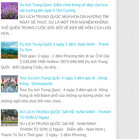
Du lich Trung Quoc: Đắm chìm trong vẻ đẹp của hoa
oải hương tím ngát ở Tân Cương
DU LICH TRUNG QUOC MÙA HOA OẢI HƯƠNG TÍM
NGÁT SẼ THỰC SỰ LÀ MỘT TRẢI NGHIỆM KHÔNG
THỂ QUÊN TRONG CUỘC ĐỜI. BỞI VẺ ĐẸP MÊ HỒN CỦA LOÀI
HOA...
Du lịch Trung Quốc 3 ngày 2 đêm: Nam Ninh - Thanh
Tú Sơn
Thời gian: 3 ngày - 2 đêm Phương tiện đi lại: Ô tô Giá:
3,339,000 VNĐ Hotline: 0975.699.988 Du lịch Trung
Quốc : Đến Quảng Châu, du khá...
Tour Du lịch Trung Quốc 4 ngày 3 đêm giá rẻ : Hông
Kông - Desnayland
Tour Du lich Trung Quoc : 4 ngày 3 đêm giá rẻ. Hồng
Kong là một thành phố của những sự tương phản: nơi
những ngôi nhà chọc trời mọc chen...
DU LỊCH TRUNG QUỐC GIÁ RẺ: NAM NINH - THANH
TÚ SƠN (2 Ngày)
DU LỊCH TRUNG QUỐC GIÁ RẺ : NAM NINH -
THANH TÚ SƠN (2 Ngày) Điểm đến : Nam Ninh |
Thanh Tú Sơ n Thời gian : 2 ngày - 1 đêm Phương...