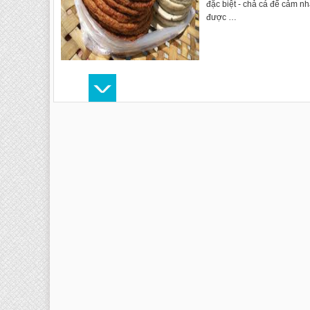
đặc biệt - chả cá để cảm n
được …