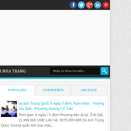
H NHA TRANG
POPULARS
COMMENTS
ARCHIVE
Du lịch Trung Quốc 6 ngày 5 đêm: Nam Ninh - Trương
Gia Giới - Phượng Hoàng Cổ Trấn
Thời gian: 6 ngày / 5 đêm Phương tiện đi lại: Ô tô Giá:
11,399,000 VNĐ Liên hệ: 0975.699.988 Du lich Trung
Quoc Vương quốc kim loại màu,...