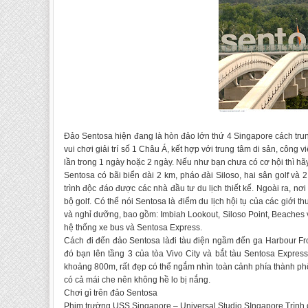
Đảo Sentosa hiện đang là hòn đảo lớn thứ 4 Singapore cách tru
vui chơi giải trí số 1 Châu Á, kết hợp với trung tâm di sản, công
lần trong 1 ngày hoặc 2 ngày. Nếu như bạn chưa có cơ hội thì 
Sentosa có bãi biển dài 2 km, pháo đài Siloso, hai sân golf v
trình độc đáo được các nhà đầu tư du lịch thiết kế. Ngoài ra, nơi
bộ golf. Có thể nói Sentosa là điểm du lịch hội tụ của các giới th
và nghỉ dưỡng, bao gồm: Imbiah Lookout, Siloso Point, Beaches v
hệ thống xe bus và Sentosa Express.
Cách đi đến đảo Sentosa làđi tàu điện ngầm đến ga Harbour Fr
đó bạn lên tầng 3 của tòa Vivo City và bắt tàu Sentosa Expres
khoảng 800m, rất đẹp có thể ngắm nhìn toàn cảnh phía thành phố
có cả mái che nên không hề lo bị nắng.
Chơi gì trên đảo Sentosa
Phim trường USS Singapore – Universal Studio SIngapore Trình d