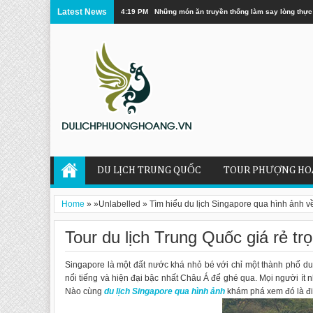
Latest News
4:19 PM
Những món ăn truyền thống làm say lòng thực
DU LỊCH TRUNG QUỐC
TOUR PHƯỢNG HO
Home
» »Unlabelled »
Tìm hiểu du lịch Singapore qua hình ảnh v
Tour du lịch Trung Quốc giá rẻ trọ
Singapore là một đất nước khá nhỏ bé với chỉ một thành phố du
nổi tiếng và hiện đại bậc nhất Châu Á để ghé qua. Mọi người ít 
Nào cùng
du lịch Singapore qua hình ảnh
khám phá xem đó là đi