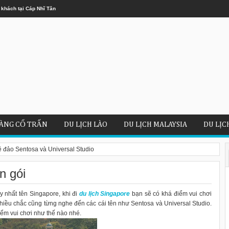
 khách tại Cáp Nhĩ Tân
ÀNG CỔ TRẤN
DU LỊCH LÀO
DU LỊCH MALAYSIA
DU LỊC
ề đảo Sentosa và Universal Studio
n gói
y nhất tên Singapore, khi đi
du lịch Singapore
bạn sẽ có khá điểm vui chơi
nhiều chắc cũng từng nghe đến các cái tên như Sentosa và Universal Studio.
ểm vui chơi như thế nào nhé.