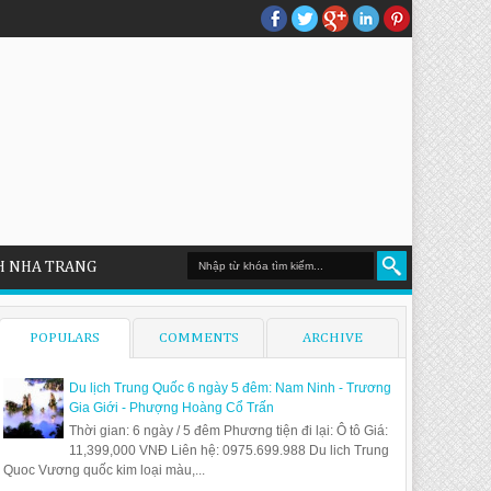
H NHA TRANG
POPULARS
COMMENTS
ARCHIVE
Du lịch Trung Quốc 6 ngày 5 đêm: Nam Ninh - Trương
Gia Giới - Phượng Hoàng Cổ Trấn
Thời gian: 6 ngày / 5 đêm Phương tiện đi lại: Ô tô Giá:
11,399,000 VNĐ Liên hệ: 0975.699.988 Du lich Trung
Quoc Vương quốc kim loại màu,...