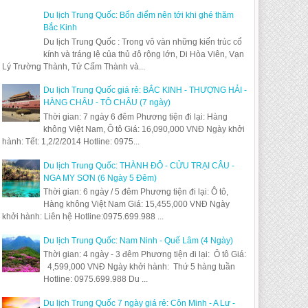
Du lịch Trung Quốc: Bốn điểm nên tới khi ghé thăm
Bắc Kinh
Du lịch Trung Quốc : Trong vô vàn những kiến trúc cổ
kính và tráng lệ của thủ đô rộng lớn, Di Hòa Viên, Vạn
Lý Trường Thành, Tử Cấm Thành và...
Du lịch Trung Quốc giá rẻ: BẮC KINH - THƯỢNG HẢI -
HÀNG CHÂU - TÔ CHÂU (7 ngày)
Thời gian: 7 ngày 6 đêm Phương tiện đi lại: Hàng
không Việt Nam, Ô tô Giá: 16,090,000 VNĐ Ngày khởi
hành: Tết: 1,2/2/2014 Hotline: 0975...
Du lịch Trung Quốc: THÀNH ĐÔ - CỬU TRẠI CÂU -
NGA MY SƠN (6 Ngày 5 Đêm)
Thời gian: 6 ngày / 5 đêm Phương tiện đi lại: Ô tô,
Hàng không Việt Nam Giá: 15,455,000 VNĐ Ngày
khởi hành: Liên hệ Hotline:0975.699.988 ...
Du lịch Trung Quốc: Nam Ninh - Quế Lâm (4 Ngày)
Thời gian: 4 ngày - 3 đêm Phương tiện đi lại: Ô tô Giá:
4,599,000 VNĐ Ngày khởi hành: Thứ 5 hàng tuần
Hotline: 0975.699.988 Du ...
Du lịch Trung Quốc 7 ngày giá rẻ: Côn Minh - A Lư -