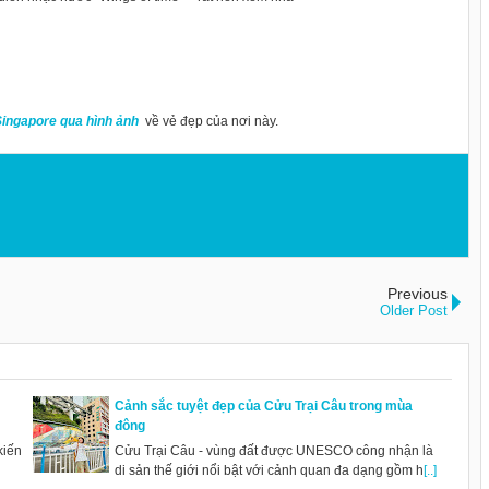
 Singapore qua hình ảnh
về vẻ đẹp của nơi này.
Previous
Older Post
Cảnh sắc tuyệt đẹp của Cửu Trại Câu trong mùa
đông
kiến
Cửu Trại Câu - vùng đất được UNESCO công nhận là
di sản thế giới nổi bật với cảnh quan đa dạng gồm h
[..]