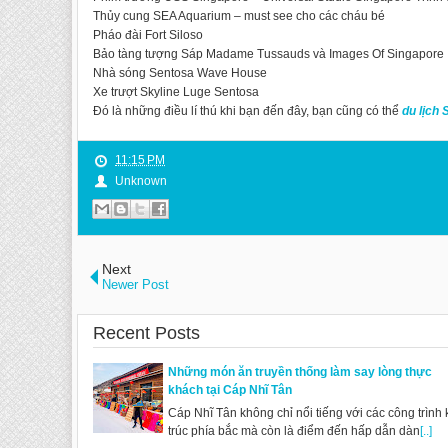
Thủy cung SEA Aquarium – must see cho các cháu bé
Pháo đài Fort Siloso
Bảo tàng tượng Sáp Madame Tussauds và Images Of Singapore
Nhà sóng Sentosa Wave House
Xe trượt Skyline Luge Sentosa
Đó là những điều lí thú khi bạn đến đây, bạn cũng có thể
du lịch
11:15 PM
Unknown
Next
Newer Post
Recent Posts
Những món ăn truyền thống làm say lòng thực
khách tại Cáp Nhĩ Tân
Cáp Nhĩ Tân không chỉ nổi tiếng với các công trình 
trúc phía bắc mà còn là điểm đến hấp dẫn dàn
[..]