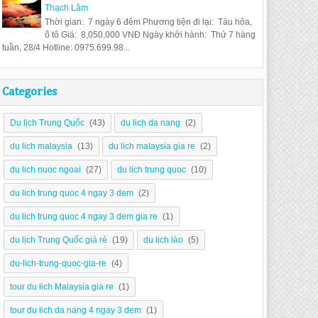
Thạch Lâm
Thời gian: 7 ngày 6 đêm Phương tiện đi lại: Tàu hỏa,
ô tô Giá: 8,050,000 VNĐ Ngày khởi hành: Thứ 7 hàng
tuần, 28/4 Hotline: 0975.699.98...
Categories
Du lịch Trung Quốc
(43)
du lich da nang
(2)
du lich malaysia
(13)
du lich malaysia gia re
(2)
du lich nuoc ngoai
(27)
du lich trung quoc
(10)
du lich trung quoc 4 ngay 3 dem
(2)
du lich trung quoc 4 ngay 3 dem gia re
(1)
du lịch Trung Quốc giá rẻ
(19)
du lịch lào
(5)
du-lich-trung-quoc-gia-re
(4)
tour du lich Malaysia gia re
(1)
tour du lich da nang 4 ngay 3 dem
(1)