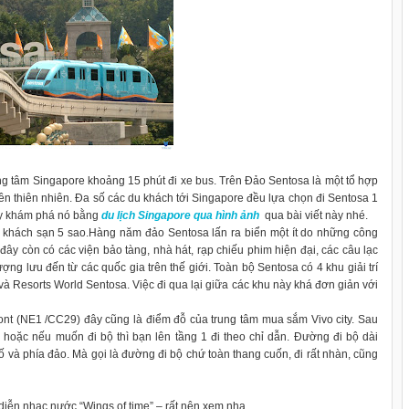
ng tâm Singapore khoảng 15 phút đi xe bus. Trên Đảo Sentosa là một tổ hợp
 viên thiên nhiên. Đa số các du khách tới Singapore đều lựa chọn đi Sentosa 1
hãy khám phá nó bằng
du lịch Singapore qua hình ảnh
qua bài viết này nhé.
à 2 khách sạn 5 sao.Hàng năm đảo Sentosa lấn ra biển một ít do những công
 đây còn có các viện bảo tàng, nhà hát, rạp chiếu phim hiện đại, các câu lạc
ượng lưu đến từ các quốc gia trên thế giới. Toàn bộ Sentosa có 4 khu giải trí
à Resorts World Sentosa. Việc đi qua lại giữa các khu này khá đơn giản với
ont (NE1 /CC29) đây cũng là điểm đỗ của trung tâm mua sắm Vivo city. Sau
s hoặc nếu muốn đi bộ thì bạn lên tầng 1 đi theo chỉ dẫn. Đường đi bộ dài
 và phía đảo. Mà gọi là đường đi bộ chứ toàn thang cuốn, đi rất nhàn, cũng
iễn nhạc nước “Wings of time” – rất nên xem nha