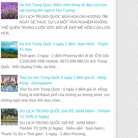
Du lich Trung Quoc: Đắm chìm trong vẻ đẹp của hoa
oải hương tím ngát ở Tân Cương
DU LICH TRUNG QUOC MÙA HOA OẢI HƯƠNG TÍM
NGÁT SẼ THỰC SỰ LÀ MỘT TRẢI NGHIỆM KHÔNG
THỂ QUÊN TRONG CUỘC ĐỜI. BỞI VẺ ĐẸP MÊ HỒN CỦA LOÀI
HOA...
Du lịch Trung Quốc 3 ngày 2 đêm: Nam Ninh - Thanh
Tú Sơn
Thời gian: 3 ngày - 2 đêm Phương tiện đi lại: Ô tô Giá:
3,339,000 VNĐ Hotline: 0975.699.988 Du lịch Trung
Quốc : Đến Quảng Châu, du khá...
Tour Du lịch Trung Quốc 4 ngày 3 đêm giá rẻ : Hông
Kông - Desnayland
Tour Du lich Trung Quoc : 4 ngày 3 đêm giá rẻ. Hồng
Kong là một thành phố của những sự tương phản: nơi
những ngôi nhà chọc trời mọc chen...
DU LỊCH TRUNG QUỐC GIÁ RẺ: NAM NINH - THANH
TÚ SƠN (2 Ngày)
DU LỊCH TRUNG QUỐC GIÁ RẺ : NAM NINH -
THANH TÚ SƠN (2 Ngày) Điểm đến : Nam Ninh |
Thanh Tú Sơ n Thời gian : 2 ngày - 1 đêm Phương...