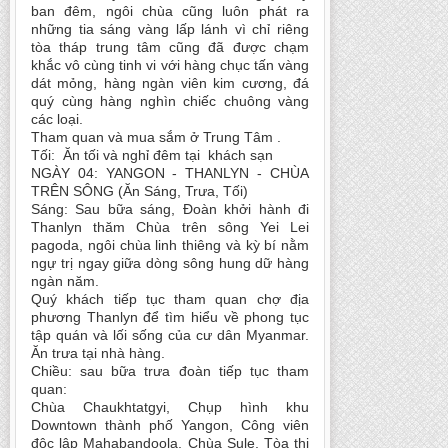
ban đêm, ngôi chùa cũng luôn phát ra
những tia sáng vàng lấp lánh vì chỉ riêng
tòa tháp trung tâm cũng đã được chạm
khắc vô cùng tinh vi với hàng chục tấn vàng
dát mỏng, hàng ngàn viên kim cương, đá
quý cùng hàng nghìn chiếc chuông vàng
các loại.
Tham quan và mua sắm ở Trung Tâm .
Tối: Ăn tối và nghỉ đêm tại khách sạn
NGÀY 04: YANGON - THANLYN - CHÙA
TRÊN SÔNG (Ăn Sáng, Trưa, Tối)
Sáng: Sau bữa sáng, Đoàn khởi hành đi
Thanlyn thăm Chùa trên sông Yei Lei
pagoda, ngôi chùa linh thiêng và kỳ bí nằm
ngự trị ngay giữa dòng sông hung dữ hàng
ngàn năm.
Quý khách tiếp tục tham quan chợ địa
phương Thanlyn để tìm hiểu về phong tục
tập quán và lối sống của cư dân Myanmar.
Ăn trưa tại nhà hàng.
Chiều: sau bữa trưa đoàn tiếp tục tham
quan:
Chùa Chaukhtatgyi, Chụp hình khu
Downtown thành phố Yangon, Công viên
độc lập Mahabandoola, Chùa Sule, Tòa thị