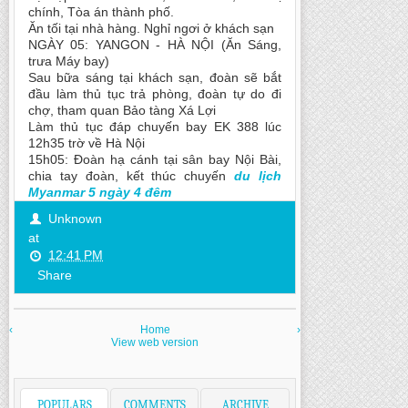
chính, Tòa án thành phố.
Ăn tối tại nhà hàng. Nghỉ ngơi ở khách sạn
NGÀY 05: YANGON - HÀ NỘI (Ăn Sáng,
trưa Máy bay)
Sau bữa sáng tại khách sạn, đoàn sẽ bắt
đầu làm thủ tục trả phòng, đoàn tự do đi
chợ, tham quan Bảo tàng Xá Lợi
Làm thủ tục đáp chuyến bay EK 388 lúc
12h35 trờ về Hà Nội
15h05: Đoàn hạ cánh tại sân bay Nội Bài,
chia tay đoàn, kết thúc chuyến
du lịch
Myanmar 5 ngày 4 đêm
Unknown
at
12:41 PM
Share
‹
Home
›
View web version
POPULARS
COMMENTS
ARCHIVE