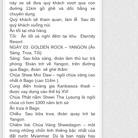
này xe sẽ đưa quý khách vượt qua con
đường 11km gồ ghề và dốc bằng xe
chuyên dụng.
Quý khách sẽ tham quan, làm lễ. Sau đó
quý khách xuống núi.
Ăn tối tại nhà hàng.
Tối: Ăn tối và nghỉ đêm tại khu Eternity
Resort .
NGÀY 03: GOLDEN ROCK – YANGON (Ăn
Sáng, Trưa, Tối)
Sáng: Sau bữa sáng, đoàn làm thủ tục trả
phòng. Đoàn trở về Yangon, trên đường
qua Bago, đoàn sẽ ghé thăm:
Chùa Shwe Mor Daw – ngôi chùa vàng cao
nhất ở Bago (cao 114m ).
Cung điện hoàng gia Kanbawza thadi –
được xay dựng vào thế kỷ XVI
Chùa Phật nằm Shwei Tha Lyaung là ngôi
chùa có hơn 1000 năm lịch sử
Ăn trưa ở Bago.
Chiều: Sau bữa trưa, đoàn quay trở lại
Yangon.
Chiêm bái Chùa Vàng Shwedagon – một
trong những chốn linh thiêng bậc nhất của
đất nước Myanmar. Dù là ban ngày hay