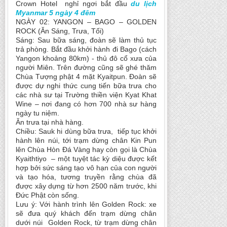
Crown Hotel nghỉ ngơi bắt đầu
du lịch
Myanmar 5 ngày 4 đêm
NGÀY 02: YANGON – BAGO – GOLDEN
ROCK (Ăn Sáng, Trưa, Tối)
Sáng: Sau bữa sáng, đoàn sẽ làm thủ tục
trả phòng. Bắt đầu khởi hành đi Bago (cách
Yangon khoảng 80km) - thủ đô cổ xưa của
người Miên. Trên đường cũng sẽ ghé thăm
Chùa Tượng phật 4 mặt Kyaitpun. Đoàn sẽ
được dự nghi thức cung tiến bữa trưa cho
các nhà sư tại Trường thiền viện Kyat Khat
Wine – nơi đang có hơn 700 nhà sư hàng
ngày tu niệm.
Ăn trưa tại nhà hàng.
Chiều: Sauk hi dùng bữa trưa, tiếp tục khởi
hành lên núi, tới trạm dừng chân Kin Pun
lên Chùa Hòn Đá Vàng hay còn gọi là Chùa
Kyaithtiyo – một tuyệt tác kỳ diệu được kết
hợp bởi sức sáng tạo vô hạn của con người
và tạo hóa, tương truyền rằng chùa đã
được xây dựng từ hơn 2500 năm trước, khi
Đức Phật còn sống.
Lưu ý: Với hành trình lên Golden Rock: xe
sẽ đưa quý khách đến trạm dừng chân
dưới núi Golden Rock, từ trạm dừng chân